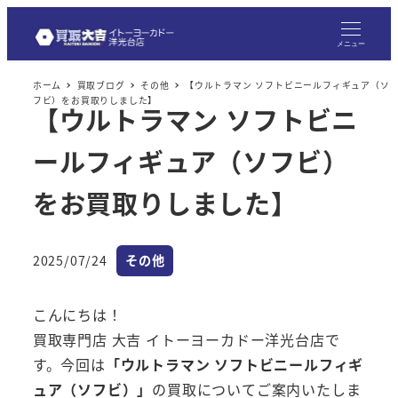
メ
イ
メニュー
ン
ホーム
買取ブログ
その他
【ウルトラマン ソフトビニールフィギュア（ソ
コ
フビ）をお買取りしました】
【ウルトラマン ソフトビニ
ン
テ
ールフィギュア（ソフビ）
ン
ツ
をお買取りしました】
へ
移
カテゴリー
2025/07/24
その他
動
投稿日
こんにちは！
買取専門店 大吉 イトーヨーカドー洋光台店で
す。今回は
「ウルトラマン ソフトビニールフィギ
ュア（ソフビ）」
の買取についてご案内いたしま