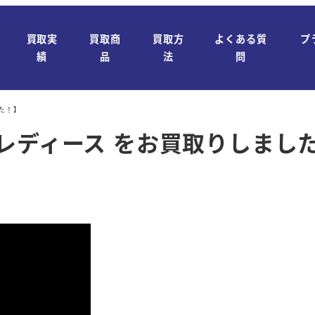
買取実
買取商
買取方
よくある質
プ
績
品
法
問
た！】
レディース をお買取りしまし