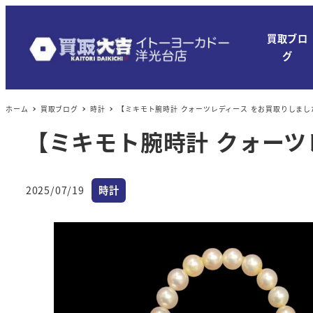
メ
イ
買取ブロ
ン
グ
コ
ン
ホーム
買取ブログ
時計
【ミキモト腕時計 クォーツレディース をお買取りしまし
テ
ン
【ミキモト腕時計 クォーツ
ツ
へ
カテゴリー
移
2025/07/19
時計
投稿日
動