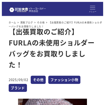
メ
イ
メニュー
ン
ホーム
買取ブログ
その他
【出張買取のご紹介】FURLAの未使用ショルダ
コ
ーバッグをお買取りしました！
【出張買取のご紹介】
ン
テ
FURLAの未使用ショルダー
ン
ツ
バッグをお買取りしまし
へ
た！
移
動
カテゴリー
カテゴリー
2025/09/02
その他
ファッション小物
投稿日
カテゴリー
ブランド