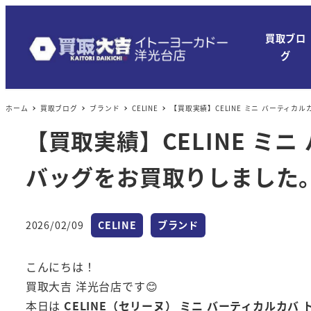
メ
イ
買取ブロ
ン
グ
コ
ン
ホーム
買取ブログ
ブランド
CELINE
【買取実績】CELINE ミニ バーティカ
テ
ン
【買取実績】CELINE ミ
ツ
バッグをお買取りしました
へ
移
動
カテゴリー
カテゴリー
2026/02/09
CELINE
ブランド
投稿日
こんにちは！
買取大吉 洋光台店です😊
本日は
CELINE（セリーヌ） ミニ バーティカルカバ