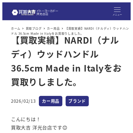
メ
イ
メニュー
ン
ホーム
買取ブログ
カー用品
【買取実績】NARDI（ナルディ）ウッドハン
コ
ドル 36.5cm Made in Italyをお買取りしました。
【買取実績】NARDI（ナル
ン
テ
ディ）ウッドハンドル
ン
ツ
36.5cm Made in Italyをお
へ
買取りしました。
移
動
カテゴリー
カテゴリー
2026/02/13
カー用品
ブランド
投稿日
こんにちは！
買取大吉 洋光台店です😊