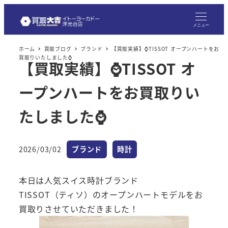
メ
イ
メニュー
ン
ホーム
買取ブログ
ブランド
【買取実績】⌚TISSOT オープンハートをお
コ
買取りいたしました⌚
【買取実績】⌚TISSOT オ
ン
テ
ープンハートをお買取りい
ン
ツ
たしました⌚
へ
移
カテゴリー
カテゴリー
2026/03/02
ブランド
時計
動
投稿日
本日は人気スイス時計ブランド
TISSOT（ティソ）のオープンハートモデルをお
買取りさせていただきました！