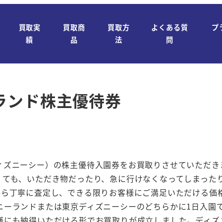
買取実
買取商
買取方
よくある質
プ
績
品
法
問
ランド株主優待券
ィズニーシー）の株主優待入園券をお買取りさせていただき
くても、いただき物だったり、急に行けなくなってしまった
から丁寧に査定し、できる限りお客様にご満足いただける価
ニーランドまたは東京ディズニーシーのどちらかに1日入園
様にも納得いただける形でお買取りが成立しました。ディズ