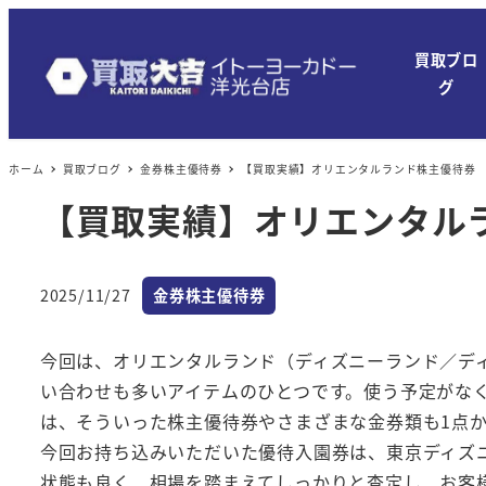
メ
イ
買取ブロ
ン
グ
コ
ン
ホーム
買取ブログ
金券株主優待券
【買取実績】オリエンタルランド株主優待券
テ
ン
【買取実績】オリエンタル
ツ
へ
カテゴリー
移
2025/11/27
金券株主優待券
投稿日
動
今回は、オリエンタルランド（ディズニーランド／デ
い合わせも多いアイテムのひとつです。使う予定がな
は、そういった株主優待券やさまざまな金券類も1点
今回お持ち込みいただいた優待入園券は、東京ディズ
状態も良く、相場を踏まえてしっかりと査定し、お客