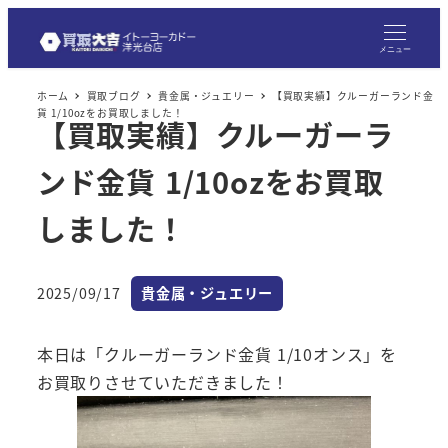
メ
イ
メニュー
ン
ホーム
買取ブログ
貴金属・ジュエリー
【買取実績】クルーガーランド金
コ
貨 1/10ozをお買取しました！
【買取実績】クルーガーラ
ン
テ
ンド金貨 1/10ozをお買取
ン
ツ
しました！
へ
移
カテゴリー
2025/09/17
貴金属・ジュエリー
動
投稿日
本日は「クルーガーランド金貨 1/10オンス」を
お買取りさせていただきました！