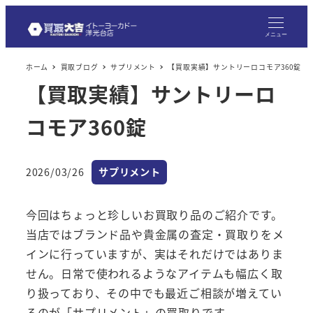
メ
イ
メニュー
ン
ホーム
買取ブログ
サプリメント
【買取実績】サントリーロコモア360錠
コ
【買取実績】サントリーロ
ン
テ
コモア360錠
ン
ツ
へ
カテゴリー
2026/03/26
サプリメント
投稿日
移
動
今回はちょっと珍しいお買取り品のご紹介です。
当店ではブランド品や貴金属の査定・買取りをメ
インに行っていますが、実はそれだけではありま
せん。日常で使われるようなアイテムも幅広く取
り扱っており、その中でも最近ご相談が増えてい
るのが「サプリメント」の買取りです。