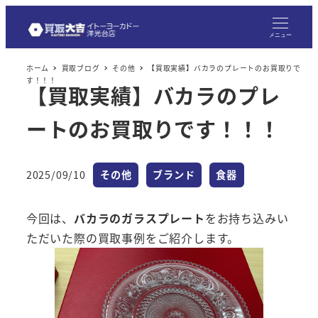
メ
イ
メニュー
ン
ホーム
買取ブログ
その他
【買取実績】バカラのプレートのお買取りで
コ
す！！！
【買取実績】バカラのプレ
ン
テ
ートのお買取りです！！！
ン
ツ
へ
カテゴリー
カテゴリー
カテゴリー
2025/09/10
その他
ブランド
食器
投稿日
移
動
今回は、
バカラのガラスプレート
をお持ち込みい
ただいた際の買取事例をご紹介します。