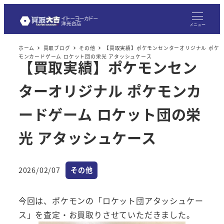
メ
イ
メニュー
ン
ホーム
買取ブログ
その他
【買取実績】ポケモンセンターオリジナル ポケ
コ
モンカードゲーム ロケット団の栄光 アタッシュケース
【買取実績】ポケモンセン
ン
テ
ターオリジナル ポケモンカ
ン
ツ
ードゲーム ロケット団の栄
へ
光 アタッシュケース
移
動
カテゴリー
2026/02/07
その他
投稿日
今回は、ポケモンの「ロケット団アタッシュケー
ス」を査定・お買取りさせていただきました。