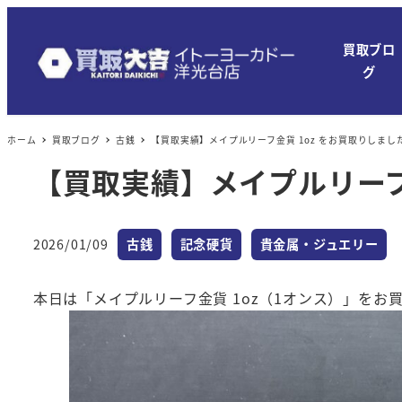
メ
イ
買取ブロ
ン
グ
コ
ン
ホーム
買取ブログ
古銭
【買取実績】メイプルリーフ金貨 1oz をお買取りしまし
テ
ン
【買取実績】メイプルリーフ
ツ
へ
カテゴリー
カテゴリー
カテゴリー
移
2026/01/09
古銭
記念硬貨
貴金属・ジュエリー
投稿日
動
本日は「メイプルリーフ金貨 1oz（1オンス）」を