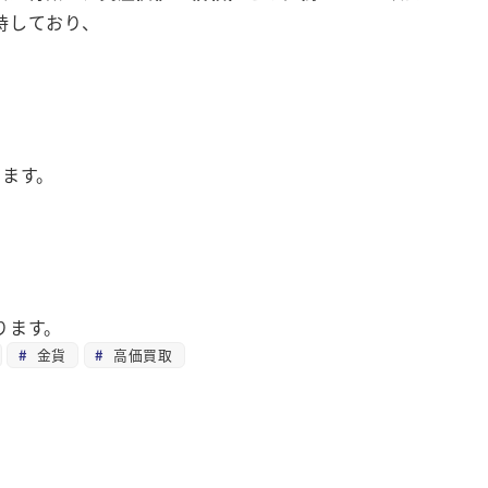
持しており、
ります。
ります。
金貨
高価買取