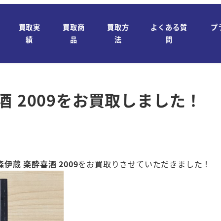
買取実
買取商
買取方
よくある質
プ
績
品
法
問
 2009をお買取しました！
森伊蔵 楽酔喜酒 2009
をお買取りさせていただきました！