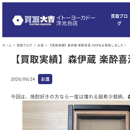
メ
イ
買取ブロ
ン
グ
コ
ン
ホーム
買取ブログ
お酒
【買取実績】森伊蔵 楽酔喜酒 2009をお買取しました！
テ
ン
【買取実績】森伊蔵 楽酔喜酒
ツ
へ
カテゴリー
移
2026/06/24
お酒
投稿日
動
今回は、焼酎好きの方なら一度は憧れる超希少銘柄、