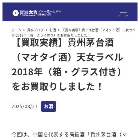
メ
イ
メニュー
ン
ホーム
買取ブログ
お酒
【買取実績】貴州茅台酒（マオタイ酒）天女ラベ
コ
ル 2018年（箱・グラス付き）をお買取りしました！
【買取実績】貴州茅台酒
ン
テ
（マオタイ酒）天女ラベル
ン
ツ
2018年（箱・グラス付き）
へ
をお買取りしました！
移
動
カテゴリー
2025/08/27
お酒
投稿日
今回は、中国を代表する高級酒「貴州茅台酒（マ