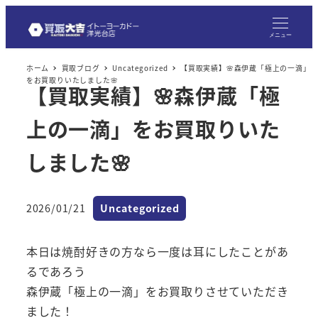
メ
イ
メニュー
ン
ホーム
買取ブログ
Uncategorized
【買取実績】🌸森伊蔵「極上の一滴」
コ
をお買取りいたしました🌸
【買取実績】🌸森伊蔵「極
ン
テ
上の一滴」をお買取りいた
ン
ツ
しました🌸
へ
移
カテゴリー
2026/01/21
Uncategorized
動
投稿日
本日は焼酎好きの方なら一度は耳にしたことがあ
るであろう
森伊蔵「極上の一滴」をお買取りさせていただき
ました！