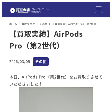
メ
イ
メニュー
ン
ホーム
買取ブログ
その他
【買取実績】AirPods Pro（第2世代）
コ
【買取実績】AirPods
ン
テ
Pro（第2世代）
ン
ツ
へ
カテゴリー
2026/03/05
その他
投稿日
移
動
本日、AirPods Pro（第2世代）をお買取りさせて
いただきました！