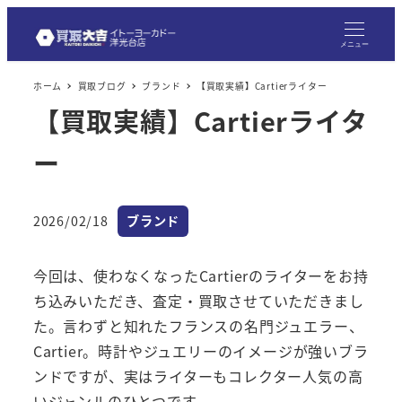
メ
イ
メニュー
ン
ホーム
買取ブログ
ブランド
【買取実績】Cartierライター
コ
【買取実績】Cartierライタ
ン
テ
ー
ン
ツ
へ
カテゴリー
2026/02/18
ブランド
投稿日
移
動
今回は、使わなくなったCartierのライターをお持
ち込みいただき、査定・買取させていただきまし
た。言わずと知れたフランスの名門ジュエラー、
Cartier。時計やジュエリーのイメージが強いブラ
ンドですが、実はライターもコレクター人気の高
いジャンルのひとつです。