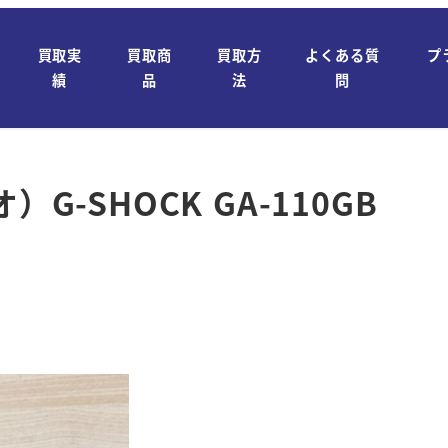
買取実
買取商
買取方
よくある質
プ
績
品
法
問
G-SHOCK GA-110GB