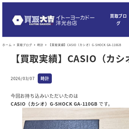
メ
イ
買取ブロ
ン
グ
コ
ン
ホーム
買取ブログ
時計
【買取実績】CASIO（カシオ）G-SHOCK GA-110GB
テ
ン
【買取実績】CASIO（カシオ）
ツ
へ
カテゴリー
移
2026/03/07
時計
投稿日
動
今回お持ち込みいただいたのは
CASIO（カシオ）G-SHOCK GA-110GB
です。