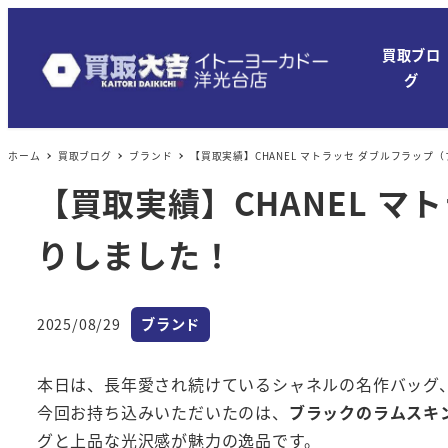
メ
イ
買取ブロ
ン
グ
コ
ン
ホーム
買取ブログ
ブランド
【買取実績】CHANEL マトラッセ ダブルフラッ
テ
ン
【買取実績】CHANEL 
ツ
りしました！
へ
移
動
カテゴリー
2025/08/29
ブランド
投稿日
本日は、長年愛され続けているシャネルの名作バッグ、
今回お持ち込みいただいたのは、
ブラックのラムスキ
グと上品な光沢感が魅力の逸品です。