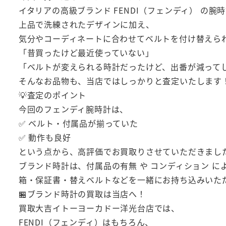
イタリアの高級ブランド FENDI（フェンディ） の腕
上品で洗練されたデザインに加え、
気分やコーディネートに合わせてベルトを付け替えられ
「昔買ったけど最近使っていない」
「ベルトが変えられる時計だったけど、出番が減って
そんなお品物も、当店ではしっかりと査定いたします
💡査定のポイント
今回のフェンディ腕時計は、
✅ ベルト・付属品が揃っていた
✅ 動作も良好
という点から、高評価でお買取りさせていただきまし
ブランド時計は、付属品の有無 や コンディション に
箱・保証書・替えベルトなどを一緒にお持ち込みいた
🏪ブランド時計の買取は当店へ！
買取大吉イトーヨーカドー洋光台店では、
FENDI（フェンディ）はもちろん、