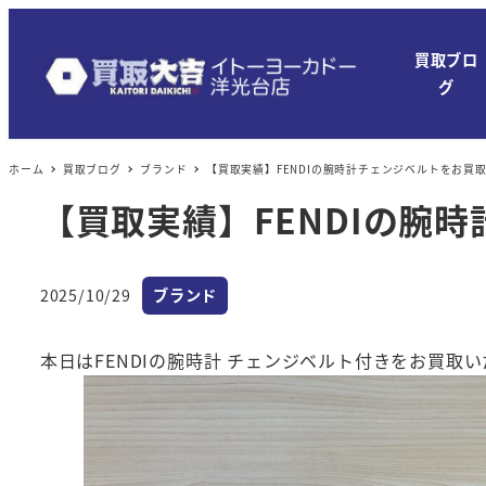
メ
イ
買取ブロ
ン
グ
コ
ン
ホーム
買取ブログ
ブランド
【買取実績】FENDIの腕時計チェンジベルトをお買
テ
ン
【買取実績】FENDIの腕
ツ
へ
カテゴリー
移
2025/10/29
ブランド
投稿日
動
本日はFENDIの腕時計 チェンジベルト付きをお買取