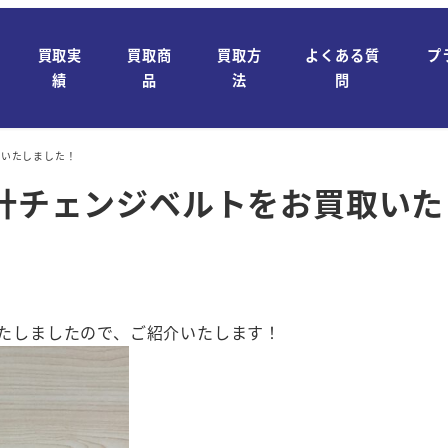
買取実
買取商
買取方
よくある質
プ
績
品
法
問
取いたしました！
時計チェンジベルトをお買取い
いたしましたので、ご紹介いたします！