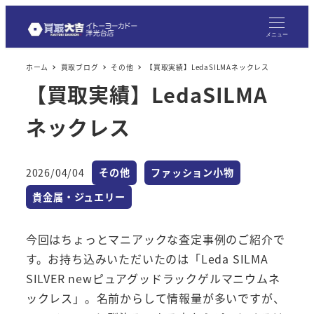
メ
イ
メニュー
ン
ホーム
買取ブログ
その他
【買取実績】LedaSILMAネックレス
コ
【買取実績】LedaSILMA
ン
テ
ネックレス
ン
ツ
へ
カテゴリー
カテゴリー
2026/04/04
その他
ファッション小物
投稿日
移
カテゴリー
貴金属・ジュエリー
動
今回はちょっとマニアックな査定事例のご紹介で
す。お持ち込みいただいたのは「Leda SILMA
SILVER newピュアグッドラックゲルマニウムネ
ックレス」。名前からして情報量が多いですが、