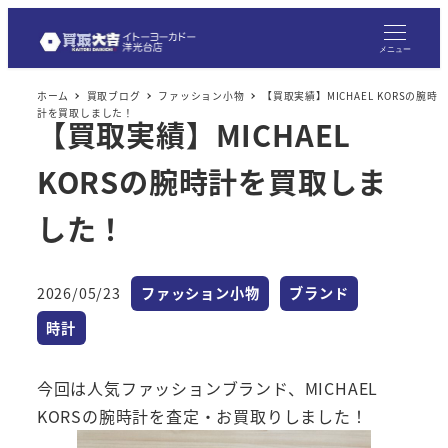
メ
イ
メニュー
ン
ホーム
買取ブログ
ファッション小物
【買取実績】MICHAEL KORSの腕時
コ
計を買取しました！
【買取実績】MICHAEL
ン
テ
KORSの腕時計を買取しま
ン
ツ
した！
へ
移
カテゴリー
カテゴリー
2026/05/23
ファッション小物
ブランド
動
投稿日
カテゴリー
時計
今回は人気ファッションブランド、MICHAEL
KORSの腕時計を査定・お買取りしました！