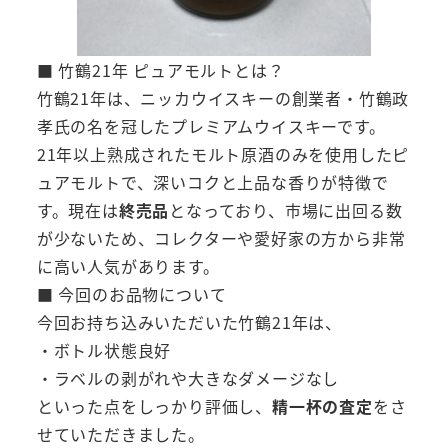
■ 竹鶴21年 ピュアモルトとは？
竹鶴21年は、ニッカウイスキーの創業者・竹鶴政
孝氏の名を冠したプレミアムウイスキーです。
21年以上熟成されたモルト原酒のみを使用したピ
ュアモルトで、深いコクと上品な香りが特徴で
す。現在は
終売品
となっており、市場に出回る数
が少ないため、コレクターや愛好家の方から非常
に高い人気があります。
■ 今回のお品物について
今回お持ち込みいただいた竹鶴21年は、
・ボトル状態良好
・ラベルの剥がれや大きなダメージなし
といった点をしっかり評価し、
精一杯の査定
をさ
せていただきました。