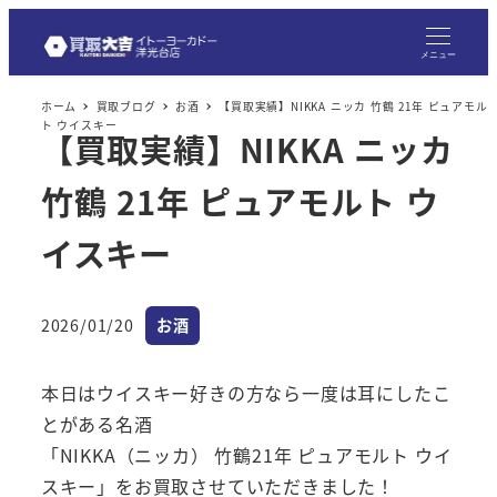
メ
イ
メニュー
ン
ホーム
買取ブログ
お酒
【買取実績】NIKKA ニッカ 竹鶴 21年 ピュアモル
コ
ト ウイスキー
【買取実績】NIKKA ニッカ
ン
テ
竹鶴 21年 ピュアモルト ウ
ン
ツ
イスキー
へ
移
カテゴリー
2026/01/20
お酒
動
投稿日
本日はウイスキー好きの方なら一度は耳にしたこ
とがある名酒
「NIKKA（ニッカ） 竹鶴21年 ピュアモルト ウイ
スキー」をお買取させていただきました！