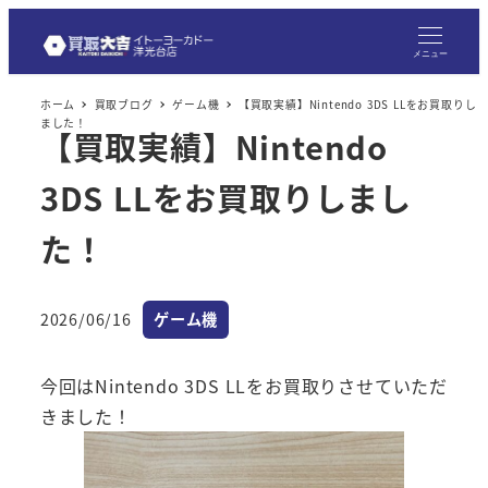
メ
イ
メニュー
ン
ホーム
買取ブログ
ゲーム機
【買取実績】Nintendo 3DS LLをお買取りし
コ
ました！
【買取実績】Nintendo
ン
テ
3DS LLをお買取りしまし
ン
ツ
た！
へ
移
カテゴリー
2026/06/16
ゲーム機
動
投稿日
今回はNintendo 3DS LLをお買取りさせていただ
きました！