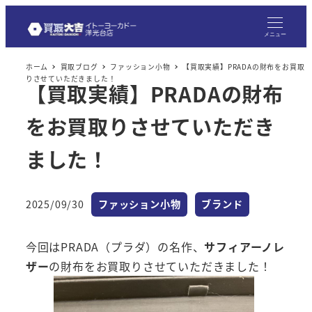
メ
イ
メニュー
ン
ホーム
買取ブログ
ファッション小物
【買取実績】PRADAの財布をお買取
コ
りさせていただきました！
【買取実績】PRADAの財布
ン
テ
をお買取りさせていただき
ン
ツ
ました！
へ
移
カテゴリー
カテゴリー
2025/09/30
ファッション小物
ブランド
動
投稿日
今回はPRADA（プラダ）の名作、
サフィアーノレ
ザー
の財布をお買取りさせていただきました！