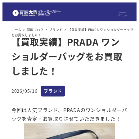
メ
イ
メニュー
ン
ホーム
買取ブログ
ブランド
【買取実績】PRADA ワンショルダーバッグ
コ
をお買取しました！
【買取実績】PRADA ワン
ン
テ
ショルダーバッグをお買取
ン
ツ
しました！
へ
移
カテゴリー
2026/05/16
ブランド
動
投稿日
今回は人気ブランド、PRADAのワンショルダーバ
ッグを査定・お買取りさせていただきました！