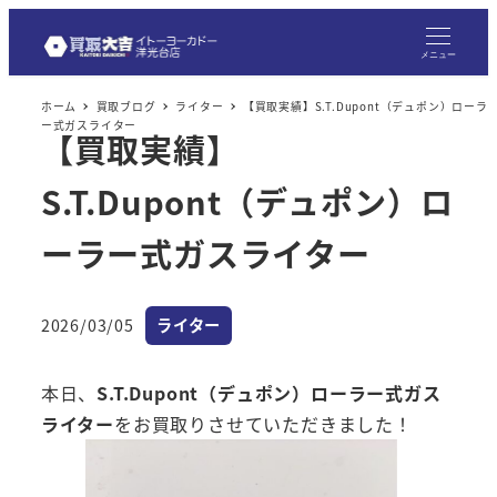
メ
イ
メニュー
ン
ホーム
買取ブログ
ライター
【買取実績】S.T.Dupont（デュポン）ローラ
コ
ー式ガスライター
【買取実績】
ン
テ
S.T.Dupont（デュポン）ロ
ン
ツ
ーラー式ガスライター
へ
移
カテゴリー
2026/03/05
ライター
動
投稿日
本日、
S.T.Dupont（デュポン）ローラー式ガス
ライター
をお買取りさせていただきました！