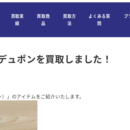
買取実
買取商
買取方
よくある質
プ
績
品
法
問
！
NT デュポンを買取しました！
ュポン）」のアイテムをご紹介いたします。