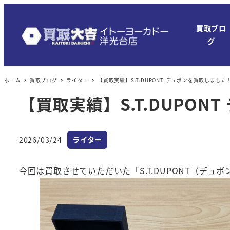
メ
イ
買取ブロ
ン
グ
コ
ン
ホーム
買取ブログ
ライター
【買取実績】S.T.DUPONT デュポンを買取しました
テ
ン
【買取実績】S.T.DUPO
ツ
へ
カテゴリー
移
2026/03/24
ライター
投稿日
動
今回は買取させていただいた「S.T.DUPONT（デ