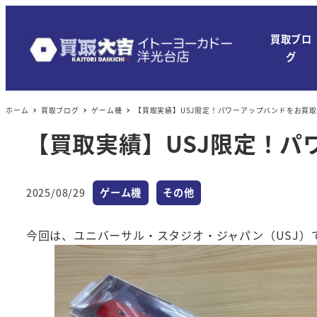
メ
イ
買取ブロ
ン
グ
コ
ン
ホーム
買取ブログ
ゲーム機
【買取実績】USJ限定！パワーアップバンドをお買
テ
ン
【買取実績】USJ限定！
ツ
へ
カテゴリー
カテゴリー
移
2025/08/29
ゲーム機
その他
投稿日
動
今回は、ユニバーサル・スタジオ・ジャパン（USJ）