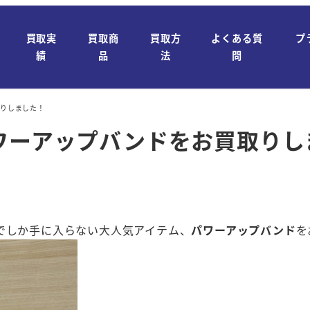
買取実
買取商
買取方
よくある質
プ
績
品
法
問
取りしました！
パワーアップバンドをお買取りし
でしか手に入らない大人気アイテム、
パワーアップバンド
を