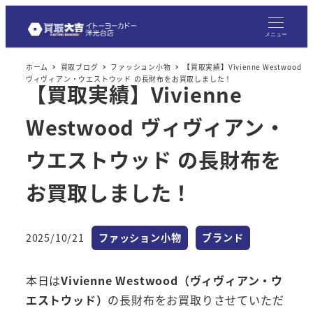
メ
イ
メニュー
ン
ホーム
買取ブログ
ファッション小物
【買取実績】Vivienne Westwood
コ
ヴィヴィアン・ウエストウッド の長財布をお買取しました！
【買取実績】Vivienne
ン
テ
Westwood ヴィヴィアン・
ン
ツ
ウエストウッド の長財布を
へ
お買取しました！
移
動
カテゴリー
カテゴリー
2025/10/21
ファッション小物
ブランド
投稿日
本日は
Vivienne Westwood（ヴィヴィアン・ウ
エストウッド）
の長財布をお買取りさせていただ