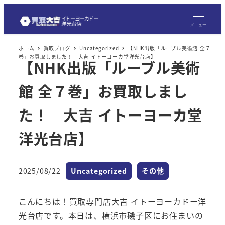
メ
イ
メニュー
ン
ホーム
買取ブログ
Uncategorized
【NHK出版「ルーブル美術館 全７
コ
巻」お買取しました！ 大吉 イトーヨーカ堂洋光台店】
【NHK出版「ルーブル美術
ン
テ
館 全７巻」お買取しまし
ン
ツ
た！ 大吉 イトーヨーカ堂
へ
洋光台店】
移
動
カテゴリー
カテゴリー
2025/08/22
Uncategorized
その他
投稿日
こんにちは！買取専門店大吉 イトーヨーカドー洋
光台店です。本日は、横浜市磯子区にお住まいの