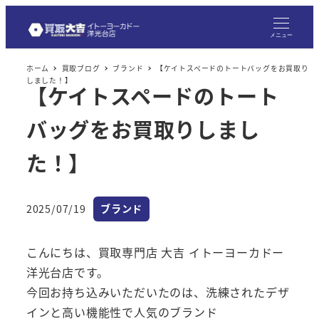
メ
イ
メニュー
ン
ホーム
買取ブログ
ブランド
【ケイトスペードのトートバッグをお買取り
コ
しました！】
【ケイトスペードのトート
ン
テ
バッグをお買取りしまし
ン
ツ
た！】
へ
移
カテゴリー
2025/07/19
ブランド
動
投稿日
こんにちは、買取専門店 大吉 イトーヨーカドー
洋光台店です。
今回お持ち込みいただいたのは、洗練されたデザ
インと高い機能性で人気のブランド