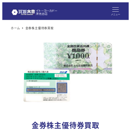
メ
イ
メニュー
ン
ホーム
金券株主優待券買取
コ
ン
テ
ン
ツ
へ
移
動
金券株主優待券買取