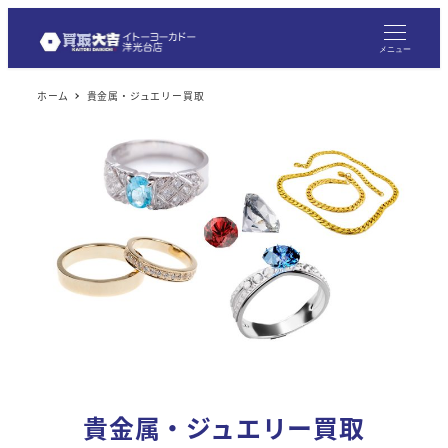
メ
イ
メニュー
ン
ホーム
貴金属・ジュエリー買取
コ
ン
テ
ン
ツ
へ
移
動
貴金属・ジュエリー買取