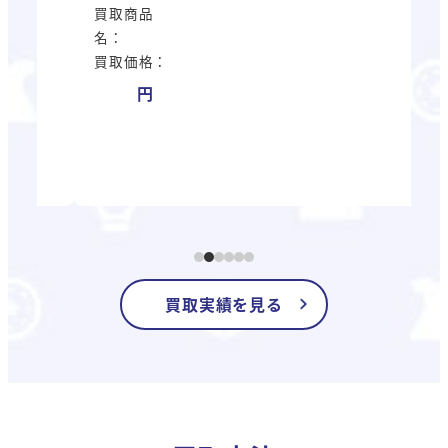
買取商品
買
名：
名
買取価格：
買
買取実績を見る