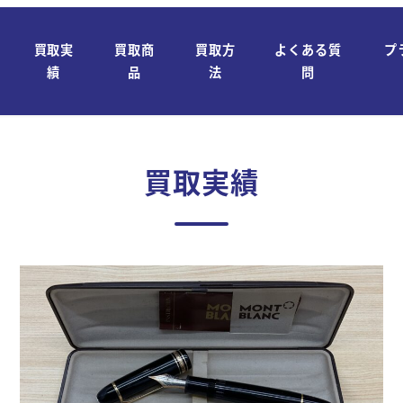
買取実
買取商
買取方
よくある質
プ
績
品
法
問
買取実績