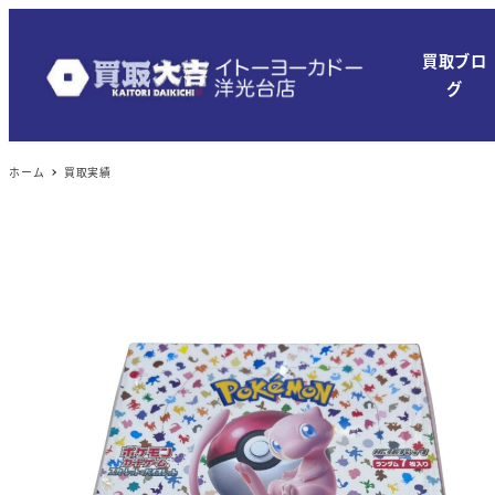
メ
イ
買取ブロ
ン
グ
コ
ン
ホーム
買取実績
テ
ン
ツ
へ
移
動