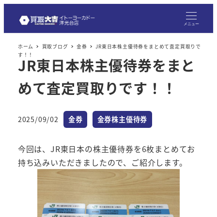
メ
イ
メニュー
ン
ホーム
買取ブログ
金券
JR東日本株主優待券をまとめて査定買取りで
コ
す！！
JR東日本株主優待券をまと
ン
テ
めて査定買取りです！！
ン
ツ
へ
カテゴリー
カテゴリー
2025/09/02
金券
金券株主優待券
投稿日
移
動
今回は、JR東日本の株主優待券を6枚まとめてお
持ち込みいただきましたので、ご紹介します。