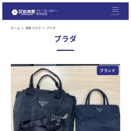
メ
イ
メニュー
ン
ホーム
買取ブログ
プラダ
コ
プラダ
ン
テ
ン
ツ
ブランド
へ
移
動