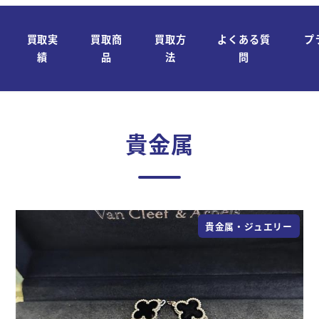
買取実
買取商
買取方
よくある質
プ
績
品
法
問
貴金属
貴金属・ジュエリー