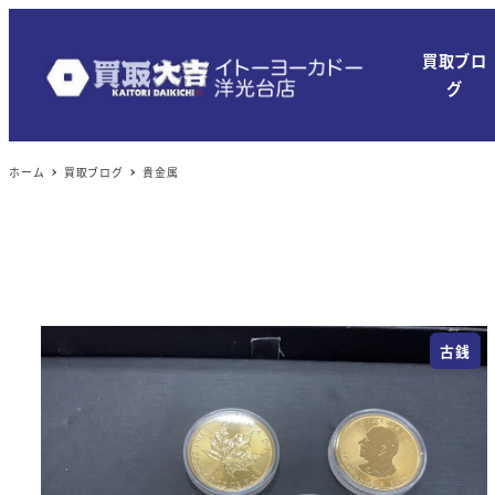
メ
イ
買取ブロ
ン
グ
コ
ン
ホーム
買取ブログ
貴金属
テ
ン
ツ
へ
移
動
古銭