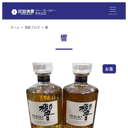
メ
イ
メニュー
ン
ホーム
買取ブログ
響
コ
響
ン
テ
ン
ツ
お酒
へ
移
動