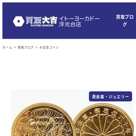
メ
イ
買取ブロ
ン
グ
コ
ン
ホーム
買取ブログ
＃記念コイン
テ
ン
ツ
へ
移
動
貴金属・ジュエリー