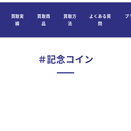
買取実
買取商
買取方
よくある質
プ
績
品
法
問
＃記念コイン