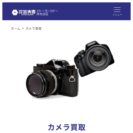
メ
イ
メニュー
ン
ホーム
カメラ買取
コ
ン
テ
ン
ツ
へ
移
動
カメラ買取