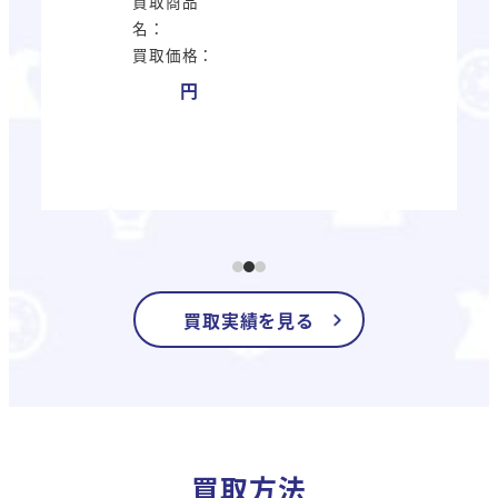
買取商品
買
名：
名
買取価格：
買
買取実績を見る
買取方法