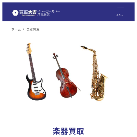
メ
イ
メニュー
ン
ホーム
楽器買取
コ
ン
テ
ン
ツ
へ
移
動
楽器買取