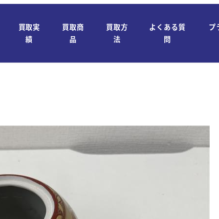
買取実
買取商
買取方
よくある質
プ
績
品
法
問