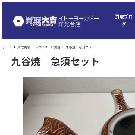
メ
イ
買取ブロ
ン
グ
コ
ン
ホーム
買取実績
ブランド
食器
九谷焼 急須セット
テ
ン
九谷焼 急須セット
ツ
へ
移
動