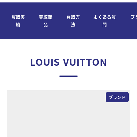
買取実
買取商
買取方
よくある質
プ
績
品
法
問
LOUIS VUITTON
ブランド