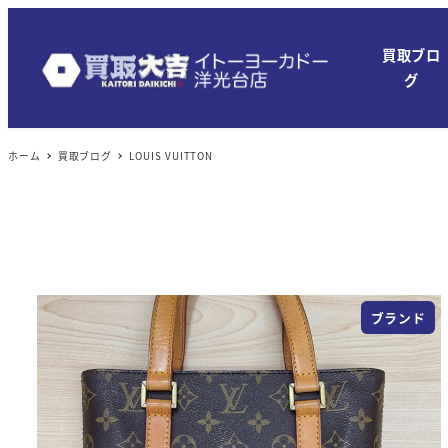
メ
イ
買取ブロ
ン
グ
コ
ン
ホーム
買取ブログ
LOUIS VUITTON
テ
ン
ツ
へ
移
動
ブランド